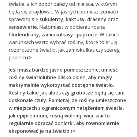
światła, a ich dobór zależy od miejsca, w którym
będą się znajdować. W jasnych pomieszczeniach
sprawdzą się
sukulenty
,
kaktusy
,
draceny
oraz
sansewierie
. Natomiast w półcieniu rosną
filodendrony
,
zamiokulkasy
i
paprocie
. W takich
warunkach warto wybrać rośliny, które tolerują
rozproszone światło, jak zamiokulkas czy szereg
paproci.
r>
Jeśli masz bardzo jasne pomieszczenie, umieść
rośliny
światłolubne
blisko okien, aby mogły
maksymalnie wykorzystać dostępne światło.
Rośliny takie jak
aloes
czy
grubosze
będą się tam
doskonale czuły. Pamiętaj, że rośliny umieszczone
w miejscach z ograniczonym natężeniem światła,
jak
epipremnum
, rosną wolniej, więc warto
regularnie obracać doniczki, aby równomiernie
eksponować je na światło.
r>