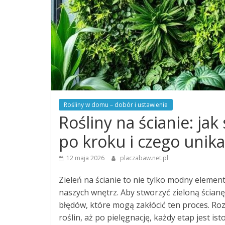
Rośliny w domu – dobór i ustawienie
Rośliny na ścianie: jak
po kroku i czego unika
12 maja 2026
placzabaw.net.pl
Zieleń na ścianie to nie tylko modny elemen
naszych wnętrz. Aby stworzyć zieloną ścian
błędów, które mogą zakłócić ten proces. Ro
roślin, aż po pielęgnację, każdy etap jest i