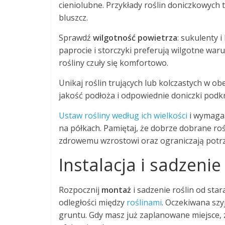
cieniolubne. Przykłady roślin doniczkowych 
bluszcz.
Sprawdź
wilgotność powietrza
: sukulenty 
paprocie i storczyki preferują wilgotne wa
rośliny czuły się komfortowo.
Unikaj roślin trujących lub kolczastych w o
jakość podłoża i odpowiednie doniczki podkr
Ustaw rośliny według ich wielkości
i wymagań
na półkach. Pamiętaj, że dobrze dobrane rośl
zdrowemu wzrostowi oraz ograniczają potrze
Instalacja i sadzenie
Rozpocznij
montaż
i sadzenie roślin od sta
odległości między
roślinami
. Oczekiwana sz
gruntu. Gdy masz już zaplanowane miejsce, z