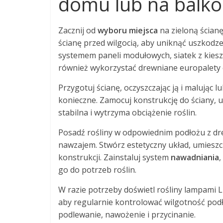
domu lub na balko
Zacznij od
wyboru miejsca
na zieloną ścianę
ścianę przed wilgocią, aby uniknąć uszkodz
systemem paneli modułowych, siatek z kiesz
również wykorzystać drewniane europalety c
Przygotuj ścianę, oczyszczając ją i malując 
konieczne. Zamocuj konstrukcję do ściany, u
stabilna i wytrzyma obciążenie roślin.
Posadź rośliny w odpowiednim podłożu z dren
nawzajem. Stwórz estetyczny układ, umieszcz
konstrukcji. Zainstaluj system
nawadniania
,
go do potrzeb roślin.
W razie potrzeby doświetl rośliny lampami L
aby regularnie kontrolować wilgotność podło
podlewanie, nawożenie i przycinanie.