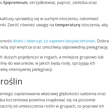
to
Epipremnum
, skrzydłokwiat, paproć, zielistka oraz
i kaktusy sprawdzą się w suchym otoczeniu, natomiast
runki. Zwróć również uwagę na
temperaturę
otoczenia, aby
becności
dzieci i zwierząt, co zapewni bezpieczeństwo
. Dobra
eślą styl wnętrza oraz umożliwią odpowiednią pielęgnację.
: dużych pojedynczo w rogach, a mniejsze grupowo lub
iny do warunków, w jakich będą rosły, sprzyjają ich
bę intensywnej pielęgnacji.
 roślin
rannego zaplanowania właściwej głębokości sadzenia oraz
yjka korzeniowa powinna znajdować się na poziomie
acznij od umieszczenia roślin w grupach, co poprawi ich