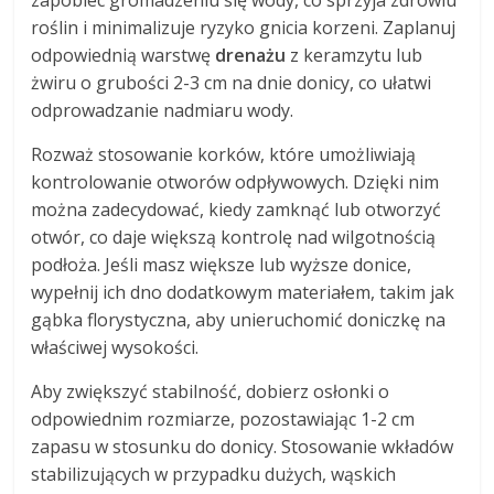
zapobiec gromadzeniu się wody, co sprzyja zdrowiu
roślin i minimalizuje ryzyko gnicia korzeni. Zaplanuj
odpowiednią warstwę
drenażu
z keramzytu lub
żwiru o grubości 2-3 cm na dnie donicy, co ułatwi
odprowadzanie nadmiaru wody.
Rozważ stosowanie korków, które umożliwiają
kontrolowanie otworów odpływowych. Dzięki nim
można zadecydować, kiedy zamknąć lub otworzyć
otwór, co daje większą kontrolę nad wilgotnością
podłoża. Jeśli masz większe lub wyższe donice,
wypełnij ich dno dodatkowym materiałem, takim jak
gąbka florystyczna, aby unieruchomić doniczkę na
właściwej wysokości.
Aby zwiększyć stabilność, dobierz osłonki o
odpowiednim rozmiarze, pozostawiając 1-2 cm
zapasu w stosunku do donicy. Stosowanie wkładów
stabilizujących w przypadku dużych, wąskich