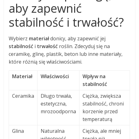
aby zapewnić
stabilność i trwałość?
Wybierz
materiał
donicy, aby zapewnić jej
stabilność
i
trwałość
roślin. Zdecyduj się na
ceramikę, glinę, plastik, beton lub inne materiały,
które różnią się właściwościami.
Materiał
Właściwości
Wpływ na
stabilność
Ceramika
Długo trwała,
Ciężka, zwiększa
estetyczna,
stabilność, chroni
mrozoodporna
korzenie przed
temperaturą
Glina
Naturalna
Ciężka, ale mniej
wilgotność,
trwała niż