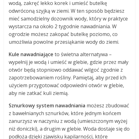
wodą, zakręć lekko korek i umieść butelkę
odwróconą szyjką w ziemi. W ten sposób będziesz
mieć samodzielny dozownik wody, który w praktyce
wystarcza na około 2 tygodnie nawadniania. W
ogrodzie możesz zakopać butelkę poziomo, co
umożliwia powolne przesiąkanie wody do ziemi.
Kule nawadniające
to świetna alternatywa –
wypełnij je wodą i umieść w glebie, gdzie przez mały
otwór będą stopniowo oddawać wilgoć zgodnie z
zapotrzebowaniem rośliny. Pamiętaj, aby przed ich
użyciem przygotować odpowiedni otwór w glebie,
aby nie zatkać kuli ziemią.
Sznurkowy system nawadniania
możesz zbudować
z bawełnianych sznurków, które jednym końcem
zanurzysz w naczyniu z wodą (umieszczonym wyżej
niż doniczki), a drugim w glebie. Woda dostaje się do
podłoża dzięki zjawisku kapilarności, które