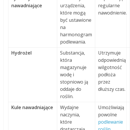
nawadniające
urządzenia,
regularne
które mogą
nawodnienie.
być ustawione
na
harmonogram
podlewania.
Hydrożel
Substancja,
Utrzymuje
która
odpowiednią
magazynuje
wilgotność
wodę i
podłoża
stopniowo ją
przez
oddaje do
dłuższy czas.
roślin.
Kule nawadniające
Wydajne
Umożliwiają
naczynia,
powolne
które
podlewanie
dostarczają
roślin
.