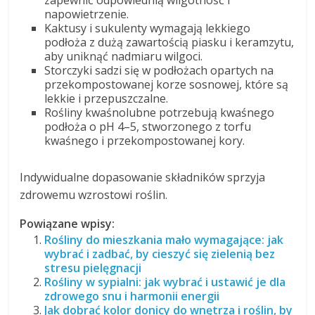
zapewnić odpowiednią wilgotność i
napowietrzenie.
Kaktusy i sukulenty wymagają lekkiego
podłoża z dużą zawartością piasku i keramzytu,
aby uniknąć nadmiaru wilgoci.
Storczyki sadzi się w podłożach opartych na
przekompostowanej korze sosnowej, które są
lekkie i przepuszczalne.
Rośliny kwaśnolubne potrzebują kwaśnego
podłoża o pH 4–5, stworzonego z torfu
kwaśnego i przekompostowanej kory.
Indywidualne dopasowanie składników sprzyja
zdrowemu wzrostowi roślin.
Powiązane wpisy:
Rośliny do mieszkania mało wymagające: jak
wybrać i zadbać, by cieszyć się zielenią bez
stresu pielęgnacji
Rośliny w sypialni: jak wybrać i ustawić je dla
zdrowego snu i harmonii energii
Jak dobrać kolor donicy do wnętrza i roślin, by